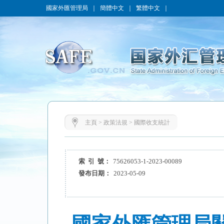
國家外匯管理局
｜
簡體中文
｜
繁體中文
｜
主頁
>
政策法規
>
國際收支統計
索 引 號：
75626053-1-2023-00089
發布日期：
2023-05-09