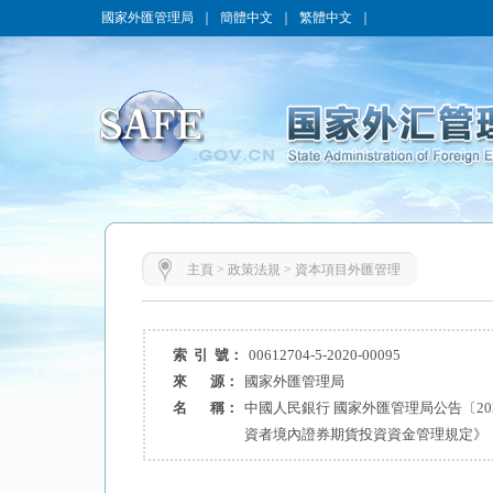
國家外匯管理局
｜
簡體中文
｜
繁體中文
｜
主頁
>
政策法規
>
資本項目外匯管理
索 引 號：
00612704-5-2020-00095
來 源：
國家外匯管理局
名 稱：
中國人民銀行 國家外匯管理局公告〔20
資者境內證券期貨投資資金管理規定》