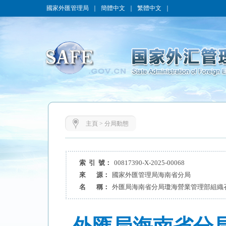
國家外匯管理局
｜
簡體中文
｜
繁體中文
｜
主頁
>
分局動態
索 引 號：
00817390-X-2025-00068
來 源：
國家外匯管理局海南省分局
名 稱：
外匯局海南省分局瓊海營業管理部組織