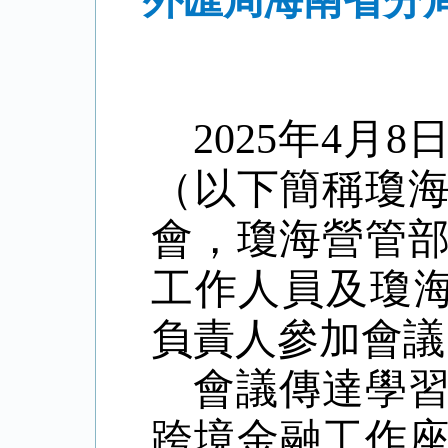
外匯局海南省分
2025年
4月8
（以下簡稱瓊
會，
瓊海
營管
工作人員
及
瓊
負責人
參加
會議
會議
傳達學
跨境金融工作座