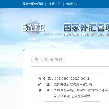
國家外匯管理局
｜
簡體中文
｜
繁體中文
｜
主頁
>
分局動態
索 引 號：
00817390-X-2025-00042
來 源：
國家外匯管理局海南省分局
名 稱：
外匯局海南省分局五指山營業管理部組織
及外匯知識”志願服務活動