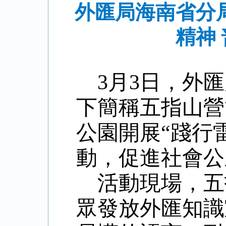
外匯局海南省分
精神
3月3日
，
外匯
下簡稱五指山營
公園
開展
“
踐行
動，
促進
社會公
活動現場，
五
眾
發
放
外匯知識