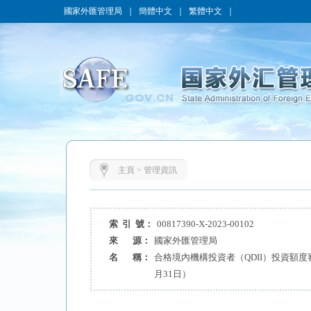
國家外匯管理局
｜
簡體中文
｜
繁體中文
｜
主頁
>
管理資訊
索 引 號：
00817390-X-2023-00102
來 源：
國家外匯管理局
名 稱：
合格境內機構投資者（QDII）投資額度審
月31日）