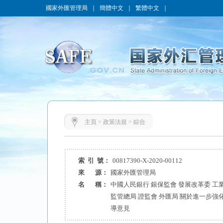
國家外匯管理局
｜
簡體中文
｜
繁體中文
｜
主頁
>
政策法規
>
綜合
索 引 號：
00817390-X-2020-00112
來 源：
國家外匯管理局
名 稱：
中國人民銀行 銀保監會 發展改革委 工
監管總局 證監會 外匯局 關於進一步
導意見