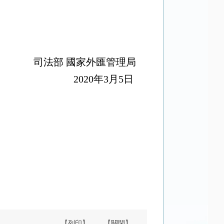
司法部
國家外匯管理局
0
年
3
月
5
日
【列印】
【關閉】