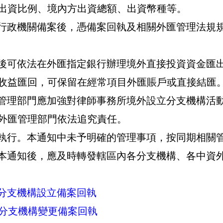
出資比例、境內方出資總額、出資幣種等。
行政機關備案後，憑備案回執及相關外匯管理法規
後可依法在外匯指定銀行辦理境外直接投資資金匯
收益匯回，可保留在經常項目外匯賬戶或直接結匯
管理部門應加強對律師事務所境外設立分支機構活
外匯管理部門依法追究責任。
執行。本通知中未予明確的管理事項，按同期相關
本通知後，應及時轉發轄區內各分支機構、各中資
分支機構設立備案回執
分支機構變更備案回執