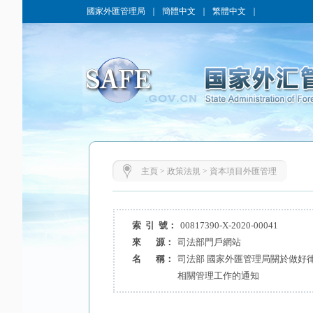
國家外匯管理局
｜
簡體中文
｜
繁體中文
｜
主頁
>
政策法規
>
資本項目外匯管理
索 引 號：
00817390-X-2020-00041
來 源：
司法部門戶網站
名 稱：
司法部 國家外匯管理局關於做好
相關管理工作的通知