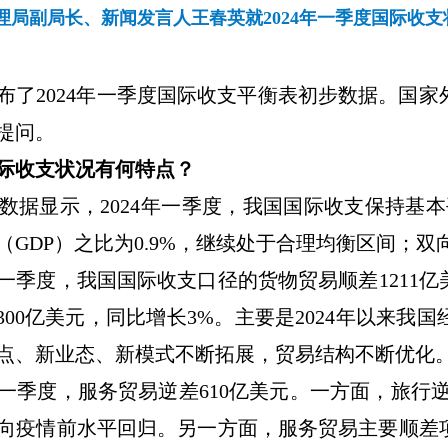
理局副局长、新闻发言人王春英就2024年一季度国际收
布了
2024
年一季度国际收支平衡表初步数据。国家
提问。
际收支状况有何特点？
数据显示，
2024
年一季度，我国国际收支保持基本
（
GDP
）之比为
0.9%
，继续处于合理均衡区间；双
一季度，我国国际收支口径的货物贸易顺差
1211
亿
300
亿美元，同比增长
3%
。主要是
2024
年以来我国
点、新业态、新模式不断拓展，贸易结构不断优化
一季度，服务贸易逆差
610
亿美元。一方面，旅行
向疫情前水平回归。另一方面，服务贸易主要顺差