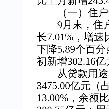
比上月新增
245.
（一）住户部
9
月末，住
长
7.01%
，增速
下降
5.89
个百分
初新增
302.16
亿
从贷款用途看
3475.00
亿元（
13.00%
，余额