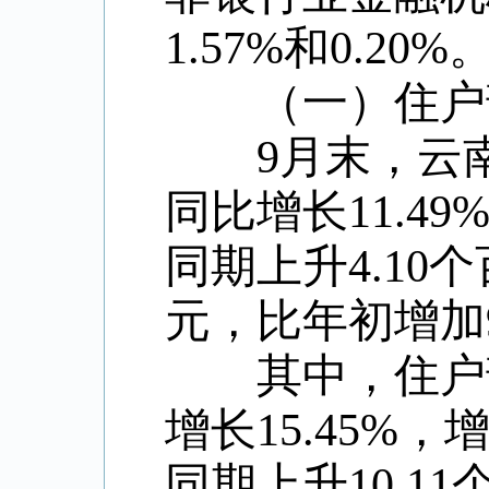
1.57%
和
0.20%
（一）住户部
9
月末，云
同比增长
11.49
同期上升
4.10
个
元，比年初增加
其中，住户部
增长
15.45%
，
同期上升
10.11