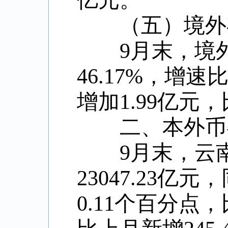
亿元。
（五）境外
9
月末，境
46.17%
，增速
增加
1.99
亿元，
二、本外币各
9
月末，云
23047.23
亿元，
0.11
个百分点，