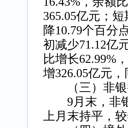
16.43%
，余额
365.05
亿元；短
降
10.79
个百分
初减少
71.12
亿
比增长
62.99%
增
326.05
亿元，
（三）非银行
9
月末，非
上月末持平，较