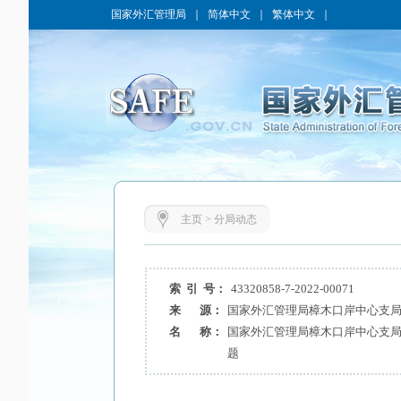
国家外汇管理局
｜
简体中文
｜
繁体中文
｜
主页
>
分局动态
索 引 号：
43320858-7-2022-00071
来 源：
国家外汇管理局樟木口岸中心支
名 称：
国家外汇管理局樟木口岸中心支
题