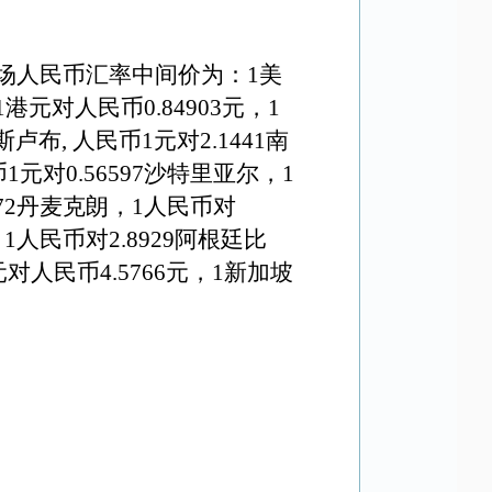
场人民币汇率中间价为：1美
1港元对人民币
0.84903元
，1
斯卢布, 人民币1元对
2
.
1441
南
1元对0.56597沙特里亚尔，1
672丹麦克朗，1人民币对
，1人民币对2.8929阿根廷比
元对人民币
4
.
5766
元，1新加坡