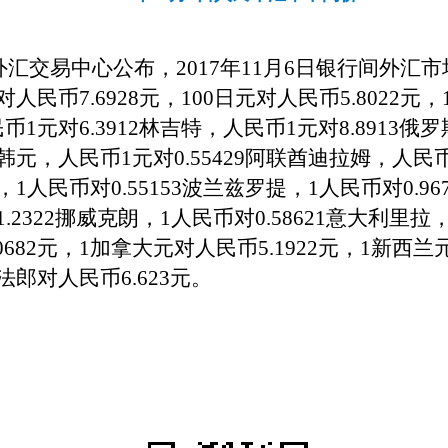
汇交易中心公布，201
7
年
11
月
6
日银行间外汇市
对人民币7.
6928
元，100日元对人民币
5
.
8022元
，
币1元对
6
.
3912
林吉特，人民币1元对
8.8913
俄罗
韩元，
人民币
1元对0.55429阿联酋迪拉姆，人民币
，1人民币对0.55153波兰兹罗提，1人民币对0.9
1.2322挪威克朗，1人民币对0.58621意大利里拉
0682
元，1加拿大元对人民币5.
1922
元，1新西兰
士法郎对人民币
6
.
623
元。