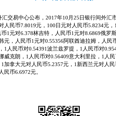
汇交易中心公布，201
7
年
10
月
25
日银行间外汇
对人民币7.
8019
元，100日元对人民币
5
.
8234元
，
币1元对
6
.
378
林吉特，人民币1元对
8.6869
俄罗斯
韩元，
人民币
1元对0.55356阿联酋迪拉姆，人民币
，1人民币对0.54391波兰兹罗提，1人民币对0.95
8挪威克朗，1人民币对0.56409意大利里拉，1人民
1加拿大元对人民币5.
2357
元，1新西兰元对人民
人民币
6
.
6972
元。