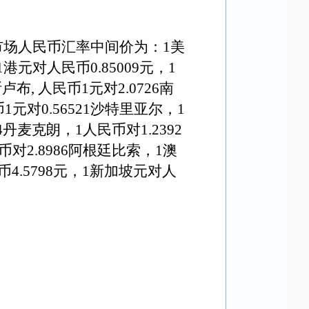
市场人民币汇率中间价为：1美
1港元对人民币
0.85009元
，1
卢布, 人民币1元对
2
.
0726
南
1元对0.56521沙特里亚尔，1
4丹麦克朗，1人民币对1.2392
币对2.8986阿根廷比索，
1澳
币
4
.
5798
元，1新加坡元对人