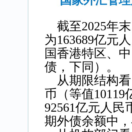
国家外汇管理
截至
2025
年末
为
163689
亿元人
国香港特区、中
债，下同）。
从期限结构看
币（等值
10119
92561
亿元人民
期外债余额中，