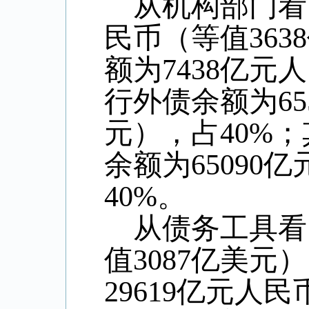
从机构部门看
民币（等值
3638
额为
7438
亿元人
行外债余额为
65
元），占
40%
；
余额为
65090
亿
40%
。
从债务工具看
值
3087
亿美元）
29619
亿元人民