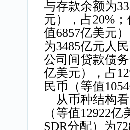
与存款余额为
33
元），占
20%
；
值
6857
亿美元）
为
3485
亿元人民
公司间贷款债务
亿美元），占
1
民币（等值
1054
从币种结构看
（等值
12922
亿
SDR
分配）为
72