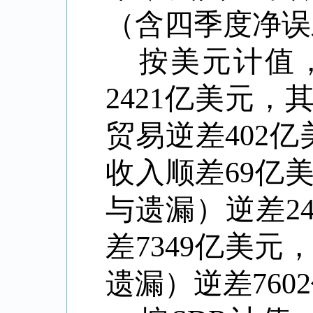
（含四季度净误
按美元计值
2421
亿美元，
贸易逆差
402
亿
收入顺差
69
亿
与遗漏）逆差
2
差
7349
亿美元
遗漏）逆差
7602