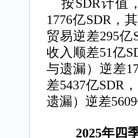
按
SDR
计值
1776
亿
SDR
，其
贸易逆差
295
亿
收入顺差
51
亿
S
与遗漏）逆差
1
差
5437
亿
SDR
，
遗漏）逆差
5609
2025
年四