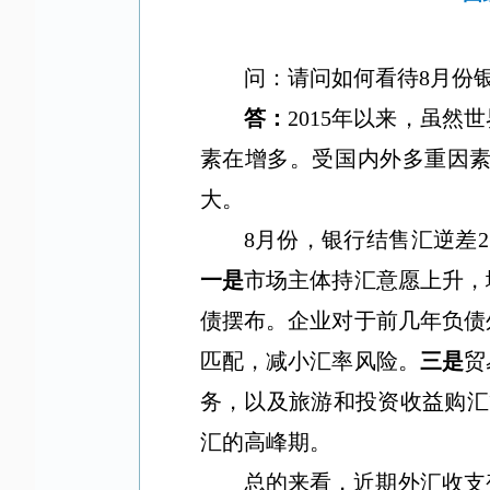
问：请问如何看待
8
月份
答：
2015
年以来，虽然世
素在增多。受国内外多重因
大。
8
月份，银行结售汇逆差
2
一是
市场主体持汇意愿上升，
债摆布。企业对于前几年负债
匹配，减小汇率风险。
三是
贸
务，以及旅游和投资收益购汇
汇的高峰期。
总的来看，近期外汇收支