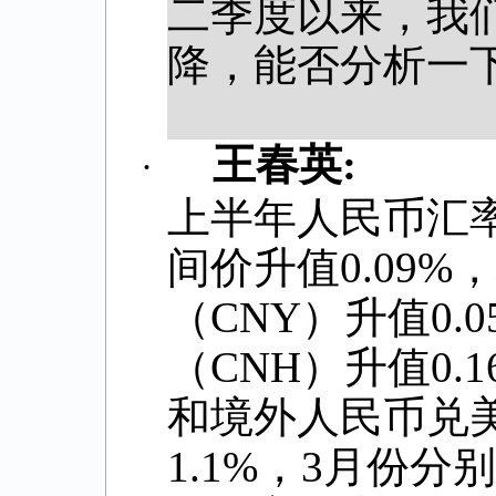
二季度以来，我
降，能否分析一
王春英
:
·
上半年人民币汇
间价升值
0.09%
，
（
CNY
）升值
0.
（
CNH
）升值
0.
和境外人民币兑
1.1%
，
3
月份分别