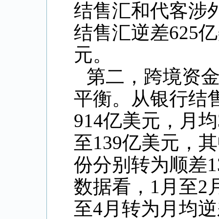
结售汇和代客涉
结售汇逆差
625
亿
元。
第二，跨境资
平衡。从银行结
914
亿美元，月均
至
139
亿美元，其
份分别转为顺差
1
数据看，
1
月至
2
至
4
月转为月均逆