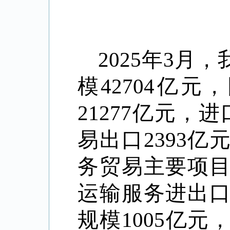
2025
年
3
月，
模
42704
亿元，
21277
亿元，进
易出口
2393
亿
务贸易主要项
运输服务进出
规模
1005
亿元