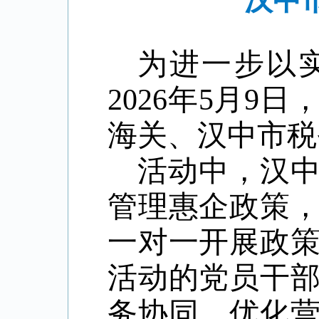
汉中
为
进一步
以
2026
年
5
月
9
日
海关、汉中市税
活动中，
汉
管理惠企政策
一对一开展
政
活动的
党员干
务协同、优化