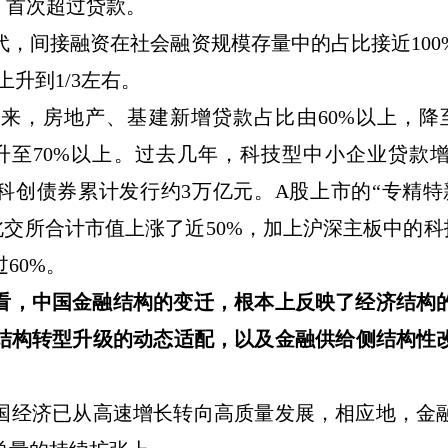
，首次超过贷款。
代，间接融资在社会融资规模存量中的占比接近
100
上升到
1/3
左右。
年来，房地产、基建新增贷款占比由
60%
以上，降
升至
70%
以上。过去几年，科技型中小企业贷款
科创债券累计发行约
3
万亿元。
A
股上市的
“
专精特
北交所合计市值上涨了近
50%
，加上沪深主板中的科
过
60%
。
看，中国金融结构的变迁，根本上反映了经济结构
结构转型升级的动态适配，以及金融供给侧结构性
国经济已从高速增长转向高质量发展，相应地，金