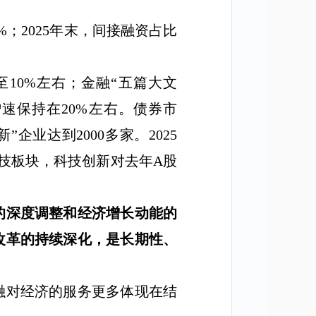
%
；
2025
年末，间接融资占比
至
10%
左右；金融
“
五篇大文
增速保持在
20%
左右。债券市
新
”
企业达到
2000
多家。
2025
技板块，科技创新对去年
A
股
的深度调整和经济增长动能的
改革的持续深化，是长期性、
融对经济的服务更多体现在结