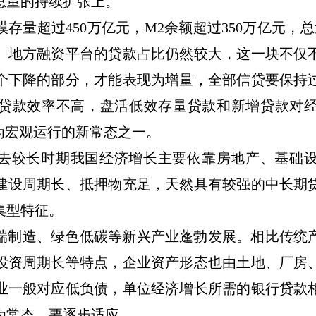
总量的持续扩张上。
模存量超过
450
万亿元，
M2
余额超过
350
万亿元，总
、地方融资平台的贷款占比仍然较大，这一块不仅
个下降的部分，才能表现为增量，全部信贷要保持
贷款效率不高，盘活低效存量贷款和新增贷款对
为宏观运行的新常态之一。
去较长时期我国经济增长主要依靠房地产、基础
建设周期长、抵押物充足，天然具有较强的中长期
集型特征。
端制造、绿色低碳等新兴产业蓬勃发展。相比传统
投资周期长等特点，企业资产形态也由土地、厂房
业一般对应低负债，单位经济增长所需的银行贷款
为常态，要逐步适应。