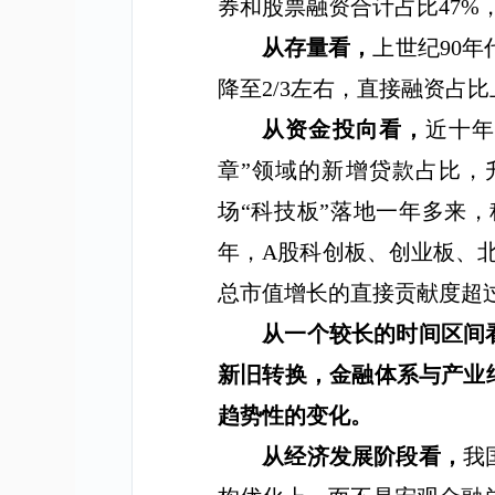
券和股票融资合计占比
47%
从存量看，
上世纪
90
年
降至
2/3
左右，直接融资占比
从资金投向看，
近十
章
”
领域的新增贷款占比，
场
“
科技板
”
落地一年多来，
年，
A
股科创板、创业板、
总市值增长的直接贡献度超
从一个较长的时间区间
新旧转换，金融体系与产业
趋势性的变化。
从经济发展阶段看，
我