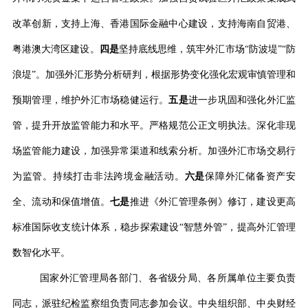
改革创新，支持上海、香港国际金融中心建设，支持海南自贸港、
粤港澳大湾区建设。
四是
坚持底线思维，筑牢外汇市场
“
防波堤
”“
防
浪堤
”
。加强外汇形势分析研判，根据形势变化强化宏观审慎管理和
预期管理，维护外汇市场稳健运行。
五是
进一步巩固和强化外汇监
管，提升开放监管能力和水平。严格规范公正文明执法。深化非现
场监管能力建设，加强异常渠道和线索分析。加强外汇市场交易行
为监管。持续打击非法跨境金融活动。
六是
保障外汇储备资产安
全、流动和保值增值。
七是
推进《外汇管理条例》修订，建设更高
标准国际收支统计体系，稳步探索建设
“
智慧外管
”
，提高外汇管理
数智化水平。
国家外汇管理局各部门、各省级分局、各所属单位主要负责
同志，派驻纪检监察组负责同志参加会议。中央组织部、中央财经