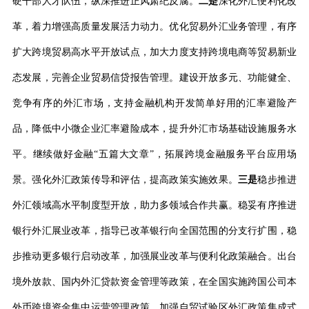
硬干部人才队伍，纵深推进正风肃纪反腐。
二是
深化外汇便利化改
革，着力增强高质量发展活力动力。优化贸易外汇业务管理，有序
扩大跨境贸易高水平开放试点，加大力度支持跨境电商等贸易新业
态发展，完善企业贸易信贷报告管理。建设开放多元、功能健全、
竞争有序的外汇市场，支持金融机构开发简单好用的汇率避险产
品，降低中小微企业汇率避险成本，提升外汇市场基础设施服务水
平。继续做好金融
“
五篇大文章
”
，拓展跨境金融服务平台应用场
景。强化外汇政策传导和评估，提高政策实施效果。
三是
稳步推进
外汇领域高水平制度型开放，助力多领域合作共赢。稳妥有序推进
银行外汇展业改革，指导已改革银行向全国范围的分支行扩围，稳
步推动更多银行启动改革，加强展业改革与便利化政策融合。出台
境外放款、国内外汇贷款资金管理等政策，在全国实施跨国公司本
外币跨境资金集中运营管理政策。加强自贸试验区外汇政策集成式