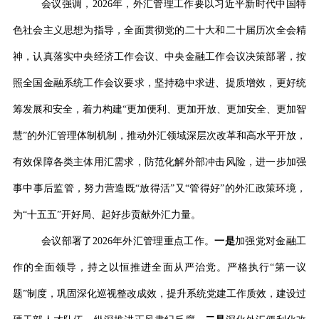
会议强调，
2026
年，外汇管理工作要以习近平新时代中国特
色社会主义思想为指导，全面贯彻党的二十大和二十届历次全会精
神，认真落实中央经济工作会议、中央金融工作会议决策部署，按
照全国金融系统工作会议要求，坚持稳中求进、提质增效，更好统
筹发展和安全，着力构建
“
更加便利、更加开放、更加安全、更加智
慧
”
的外汇管理体制机制，推动外汇领域深层次改革和高水平开放，
有效保障各类主体用汇需求，防范化解外部冲击风险，进一步加强
事中事后监管，努力营造既
“
放得活
”
又
“
管得好
”
的外汇政策环境，
为
“
十五五
”
开好局、起好步贡献外汇力量。
会议部署了
2026
年外汇管理重点工作。
一是
加强党对金融工
作的全面领导，持之以恒推进全面从严治党。严格执行
“
第一议
题
”
制度，巩固深化巡视整改成效，提升系统党建工作质效，建设过