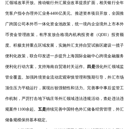
汇领域改革开放。推动银行外汇展业改革提质扩面，相关银行全年
凭客户指令办理外汇业务
4400
亿美元。推进资本项目开放，全国推
广跨国公司本外币一体化资金池政策，统一境内企业境外上市本外
币资金管理政策，有序发放合格境内机构投资者（
QDII
）投资额
度。积极支持重点区域发展，实施外汇支持自贸试验区建设一揽子
便利化政策，联合印发进一步提升上海国际金融中心跨境金融服务
便利化行动方案，支持海南自贸港封关运作。
四是
强化外汇领域监
管全覆盖。加强跨境资金流动宏观审慎管理和预期引导，外汇市场
顶住压力平稳运行，展现出较强韧性和活力。完善事中事后监管工
作机制，严厉打击地下钱庄等外汇领域违法违规活动，查处违法违
规案件
1100
余起。
五是
持续完善中国特色外汇储备经营管理，外汇
储备规模保持基本稳定。