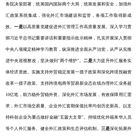
务院决策部署，统筹国内国际两个大局，统筹发展和安全，加强外
汇政策系统集成，强化外汇市场建设和监管，各项工作取得新成
效。
一是
以高质量党建促进外汇管理工作高质量发展。深入学习贯
彻习近平总书记重要讲话和重要指示批示精神，扎实开展深入贯彻
中央八项规定精神学习教育，纵深推进全面从严治党，从严从实推
进中央巡视整改，坚决做到
“
两个维护
”
。
二是
大力提升外汇服务实
体经济质效。实施支持外贸稳定发展一揽子政策和深化跨境投融资
改革一揽子政策。支持跨境电商等贸易新业态在线办理外汇业务超
10
亿笔，助力稳外贸稳外资。深化外汇市场发展，有效保障用汇需
求，外汇市场交易量、企业外汇套期保值比率均创历史新高。以支
持科创企业为重点做好金融
“
五篇大文章
”
。持续优化外籍来华人员
等个人外汇服务。健全外汇政策和生态评估机制。
三是
深化拓展外