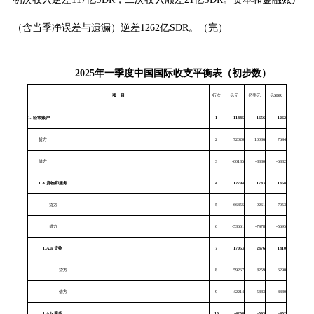
（含当季净误差与遗漏）逆差
1262
亿
SDR
。（完）
2025
年一季度中国国际收支平衡表（初步数）
项
目
行次
亿元
亿美元
亿
SDR
1.
经常账户
1
11885
1656
1262
贷方
2
72020
10036
7644
借方
3
-60135
-8380
-6382
1.A
货物和服务
4
12794
1783
1358
贷方
5
66455
9261
7053
借方
6
-53661
-7478
-5695
1.A.a
货物
7
17053
2376
1810
贷方
8
59267
8259
6290
借方
9
-42214
-5883
-4480
1.A.b
服务
10
-4258
-593
-452