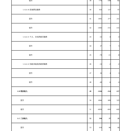
借方
39
-776
-108
-82
1.A.b.10 其他商业服务
40
910
127
97
贷方
41
1991
277
211
借方
42
-1082
-151
-115
1.A.b.11 个人、文化和娱乐服务
43
-32
-4
-3
贷方
44
47
7
5
借方
45
-78
-11
-8
1.A.b.12 别处未提及的政府服务
46
-14
-2
-2
贷方
47
26
4
3
借方
48
-40
-6
-4
1.B
初次收入
49
-1104
-154
-117
贷方
50
4946
689
525
借方
51
-6050
-843
-642
1.C
二次收入
52
194
27
21
贷方
53
619
86
66