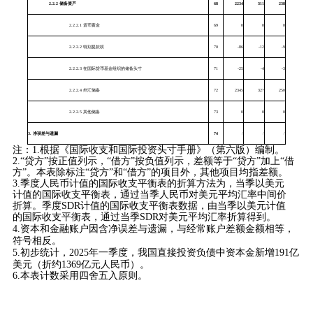
2.2.2
储备资产
68
2234
311
238
2.2.2.1 货币黄金
69
0
0
0
2.2.2.2 特别提款权
70
-86
-12
-9
2.2.2.3 在国际货币基金组织的储备头寸
71
-25
-4
-3
2.2.2.4 外汇储备
72
2345
327
250
2.2.2.5 其他储备
73
0
0
0
3.
净误差与遗漏
74
/
/
/
注：1.根据《国际收支和国际投资头寸手册》（第六版）编制。
2.“贷方”按正值列示，“借方”按负值列示，差额等于“贷方”加上“借
方”。本表除标注“贷方”和“借方”的项目外，其他项目均指差额。
3.季度人民币计值的国际收支平衡表的折算方法为，当季以美元
计值的国际收支平衡表，通过当季人民币对美元平均汇率中间价
折算。季度SDR计值的国际收支平衡表数据，由当季以美元计值
的国际收支平衡表，通过当季SDR对美元平均汇率折算得到。
4.资本和金融账户因含净误差与遗漏，与经常账户差额金额相等，
符号相反。
5.初步统计，2025年一季度，我国直接投资负债中资本金新增191亿
美元（折约1369亿元人民币）。
6.本表计数采用四舍五入原则。