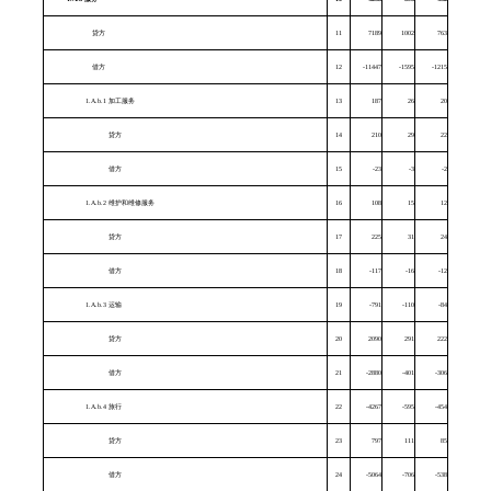
贷方
11
7189
1002
763
借方
12
-11447
-1595
-1215
1.A.b.1 加工服务
13
187
26
20
贷方
14
210
29
22
借方
15
-23
-3
-2
1.A.b.2 维护和维修服务
16
108
15
12
贷方
17
225
31
24
借方
18
-117
-16
-12
1.A.b.3 运输
19
-791
-110
-84
贷方
20
2090
291
222
借方
21
-2880
-401
-306
1.A.b.4 旅行
22
-4267
-595
-454
贷方
23
797
111
85
借方
24
-5064
-706
-538