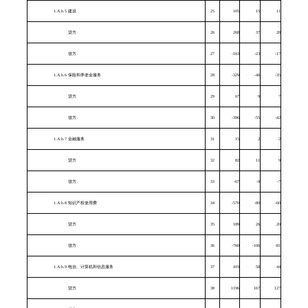
1.A.b.5 建设
25
105
15
11
贷方
26
268
37
28
借方
27
-163
-23
-17
1.A.b.6 保险和养老金服务
28
-329
-46
-35
贷方
29
67
9
7
借方
30
-396
-55
-42
1.A.b.7 金融服务
31
15
2
2
贷方
32
82
11
9
借方
33
-67
-9
-7
1.A.b.8 知识产权使用费
34
-570
-80
-60
贷方
35
189
26
20
借方
36
-760
-106
-81
1.A.b.9 电信、计算机和信息服务
37
419
58
44
贷方
38
1196
167
127