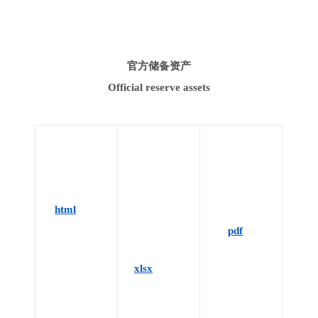
官方储备资产
Official reserve assets
html
pdf
xlsx