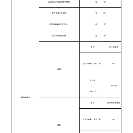
是否建立安全监测预警机制
√
是
□
否
是否开展应急演练
√
是
□
否
是否明确网站安全责任人
√
是
□
否
是否有移动新媒体
√
是
□
否
名称
外汇局发布
信息发布量（单位：条）
683
微博
关注量
1009000
（单位：个）
移动新媒体
名称
国家外汇管理局
信息发布量（单位：条）
718
微信