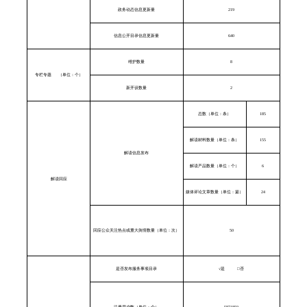
政务动态信息更新量
219
信息公开目录信息更新量
640
维护数量
8
专栏专题
（单位：个）
新开设数量
2
总数（单位：条）
185
解读材料数量（单位：条）
155
解读信息发布
解读产品数量（单位：个）
6
解读回应
媒体评论文章数量（单位：篇）
24
回应公众关注热点或重大舆情数量（单位：次）
50
是否发布服务事项目录
√
是
□
否
注册用户数（单位：个）
5871850