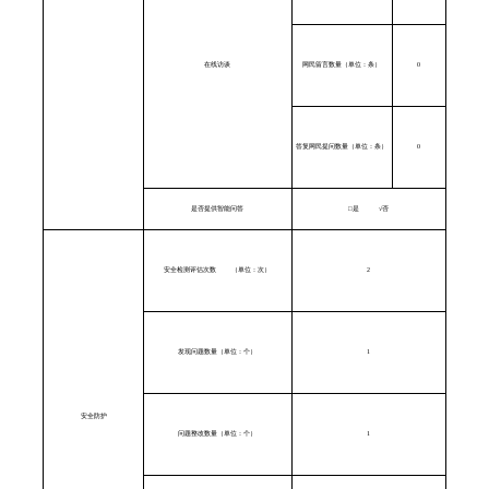
在线访谈
网民留言数量（单位：条）
0
答复网民提问数量（单位：条）
0
是否提供智能问答
□
是
√
否
安全检测评估次数
（单位：次）
2
发现问题数量（单位：个）
1
安全防护
问题整改数量（单位：个）
1