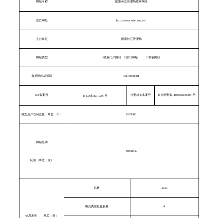
网站名称
国家外汇管理局政府网站
首页网址
http://www.safe.gov.cn/
主办单位
国家外汇管理局
网站类型
√
政府门户网站
□
部门网站
□
专项网站
政府网站标识码
bm74000001
ICP
备案号
公安机关备案号
京公网安备
11040102700061
号
京
ICP
备
06017241
号
独立用户访问总量（单位：个）
8163606
网站总访
16938549
问量（单位：次）
总数
2123
概况类信息更新量
4
信息发布
（单位：条）