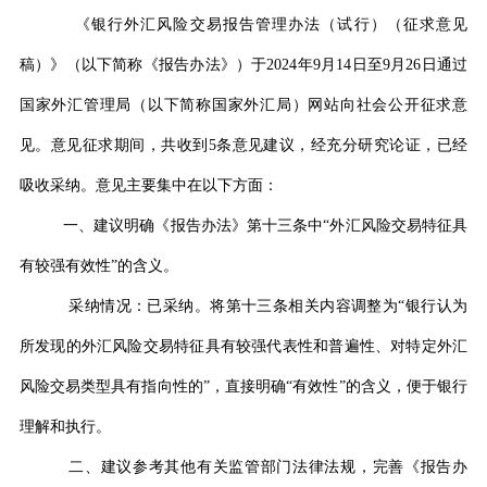
《银行外汇风险交易报告管理办法（试行）（征求意见
稿）》（以下简称《报告办法》）于
2024
年
9
月
14
日至
9
月
26
日通过
国家外汇管理局（以下简称国家外汇局）网站向社会公开征求意
见。意见征求期间，共收到
5
条意见建议，经充分研究论证，已经
吸收采纳。意见主要集中在以下方面：
一、建议明确《报告办法》第十三条中
“
外汇风险交易特征具
有较强有效性
”
的含义。
采纳情况：已采纳。将第十三条相关内容调整为
“
银行认为
所发现的外汇风险交易特征具有较强代表性和普遍性、对特定外汇
风险交易类型具有指向性的
”
，直接明确
“
有效性
”
的含义，便于银行
理解和执行。
二、建议参考其他有关监管部门法律法规，完善《报告办