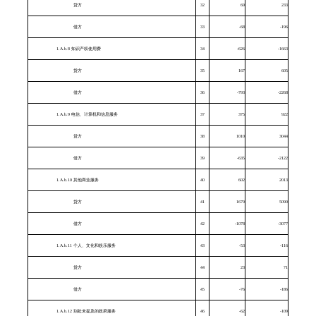
贷方
32
69
233
借方
33
-68
-196
1.A.b.8 知识产权使用费
34
-626
-1663
贷方
35
167
605
借方
36
-793
-2268
1.A.b.9 电信、计算机和信息服务
37
375
922
贷方
38
1010
3044
借方
39
-635
-2122
1.A.b.10 其他商业服务
40
602
2013
贷方
41
1679
5090
借方
42
-1078
-3077
1.A.b.11 个人、文化和娱乐服务
43
-53
-116
贷方
44
23
71
借方
45
-76
-186
1.A.b.12 别处未提及的政府服务
46
-62
-109