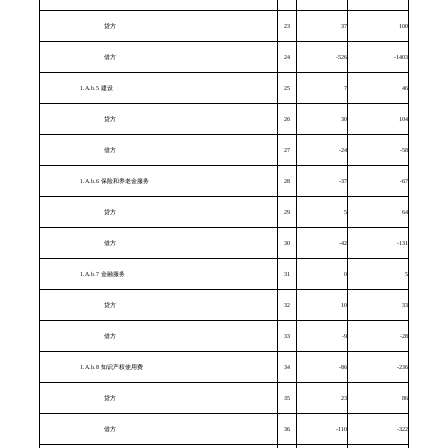
贷方
23
37
100
借方
24
-526
-1403
1.A.b.5 建设
25
7
46
贷方
26
30
104
借方
27
-24
-58
1.A.b.6 保险和养老金服务
28
-37
-67
贷方
29
5
64
借方
30
-42
-131
1.A.b.7 金融服务
31
0
5
贷方
32
10
33
借方
33
-9
-28
1.A.b.8 知识产权使用费
34
-86
-236
贷方
35
23
86
借方
36
-110
-322