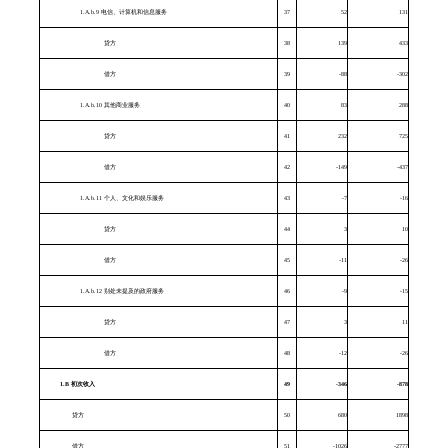
1.A.b.9 电信、计算机和信息服务
37
52
131
贷方
38
139
433
借方
39
-88
-302
1.A.b.10 其他商业服务
40
83
288
贷方
41
232
725
借方
42
-149
-437
1.A.b.11 个人、文化和娱乐服务
43
-7
-16
贷方
44
3
10
借方
45
-11
-26
1.A.b.12 别处未提及的政府服务
46
-9
-15
贷方
47
3
11
借方
48
-12
-26
1.B
初次收入
49
-346
-878
贷方
50
680
1898
借方
51
-1026
-2777