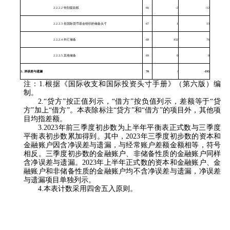
2.2.2.2 特别提款权
66
-2
-12
2.2.2.3 在国际货币基金组织的储备头寸
67
1
13
2.2.2.4 外汇储备
68
432
76
2.2.2.5 其他储备
69
0
0
3.
净误差与遗漏
70
/
-195
注：1.根据《国际收支和国际投资头寸手册》（第六版）编
制。
2.“贷方”按正值列示，“借方”按负值列示，差额等于“贷
方”加上“借方”。本表除标注“贷方”和“借方”的项目外，其他项
目均指差额。
3.2023年前三季度初步数为上半年平衡表正式数与三季度
平衡表初步数累加得到。其中，2023年三季度初步数的资本和
金融账户因含净误差与遗漏，与经常账户差额金额相等，符号
相反。三季度初步数的金融账户、非储备性质的金融账户同样
含净误差与遗漏。2023年上半年正式数的资本和金融账户、金
融账户和非储备性质的金融账户均不含净误差与遗漏，净误差
与遗漏项目单独列示。
4.本表计数采用四舍五入原则。