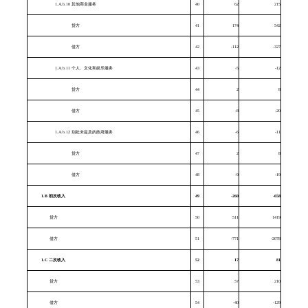
1.A.b.10 其他商业服务
40
62
215
贷方
41
174
542
借方
42
-112
-327
1.A.b.11 个人、文化和娱乐服务
43
-5
-12
贷方
44
2
8
借方
45
-8
-20
1.A.b.12 别处未提及的政府服务
46
-6
-11
贷方
47
2
8
借方
48
-9
-19
1.B
初次收入
49
-260
-658
贷方
50
511
1419
借方
51
-771
-2078
1.C
二次收入
52
17
81
贷方
53
57
210
借方
54
-40
-129