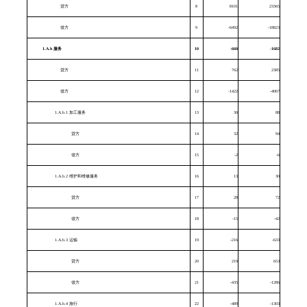
贷方
8
8101
23365
借方
9
-6492
-18823
1.A.b
服务
10
-660
-1682
贷方
11
762
2385
借方
12
-1422
-4067
1.A.b.1 加工服务
13
30
88
贷方
14
32
94
借方
15
-2
-6
1.A.b.2 维护和维修服务
16
13
30
贷方
17
28
72
借方
18
-15
-42
1.A.b.3 运输
19
-216
-633
贷方
20
219
653
借方
21
-435
-1286
1.A.b.4 旅行
22
-489
-1303