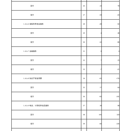
贷方
26
23
78
借方
27
-18
-43
1.A.b.6 保险和养老金服务
28
-28
-50
贷方
29
4
48
借方
30
-32
-98
1.A.b.7 金融服务
31
0
4
贷方
32
7
25
借方
33
-7
-21
1.A.b.8 知识产权使用费
34
-65
-176
贷方
35
17
64
借方
36
-82
-241
1.A.b.9 电信、计算机和信息服务
37
39
98
贷方
38
105
324
借方
39
-66
-226