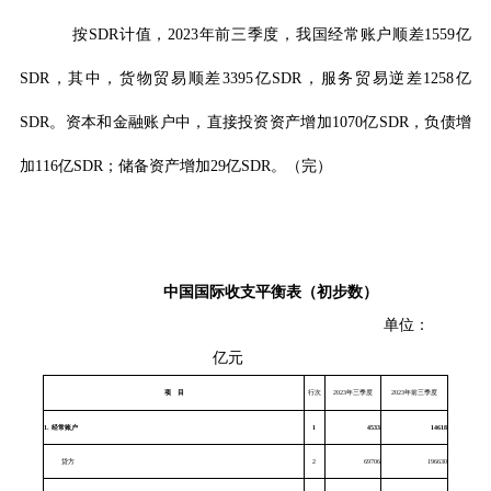
按
SDR
计值，
2023
年前三季度，我国经常账户顺差
1559
亿
SDR
，其中，货物贸易顺差
3395
亿
SDR
，服务贸易逆差
1258
亿
SDR
。资本和金融账户中，直接投资资产增加
1070
亿
SDR
，负债增
加
116
亿
SDR
；储备资产增加
29
亿
SDR
。（完）
中国国际收支平衡表（初步数）
单位：
亿元
项
目
行次
2023年三季度
2023年前三季度
1.
经常账户
1
4533
14618
贷方
2
69706
196630