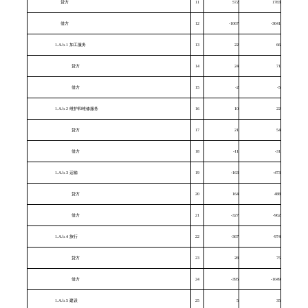
贷方
11
572
1783
借方
12
-1067
-3041
1.A.b.1 加工服务
13
22
66
贷方
14
24
71
借方
15
-2
-5
1.A.b.2 维护和维修服务
16
10
22
贷方
17
21
54
借方
18
-11
-31
1.A.b.3 运输
19
-163
-473
贷方
20
164
488
借方
21
-327
-962
1.A.b.4 旅行
22
-367
-974
贷方
23
28
75
借方
24
-395
-1049
1.A.b.5 建设
25
5
35