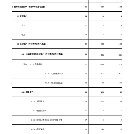
2.
资本和金融账户（含当季净误差与遗漏）
55
-469
-1415
2.1
资本账户
56
-1
-2
贷方
57
0
1
借方
58
-1
-3
2.2
金融账户（含当季净误差与遗漏）
59
-468
-1413
2.2.1
非储备性质的金融账户（含当季净误差与遗漏）
60
-751
-1384
其中：
2.2.2.1
直接投资
61
-494
-954
2.2.2.1.1 直接投资资产
62
-407
-1070
2.2.2.1.2直接投资负债
63
-88
116
2.2.2
储备资产
64
282
-29
2.2.2.1 货币黄金
65
-36
-84
2.2.2.2 特别提款权
66
-2
-9
2.2.2.3 在国际货币基金组织的储备头寸
67
1
9
2.2.2.4 外汇储备
68
319
54