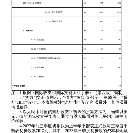
其中：
2.2.1.1
直接投资
61
-4771
-9052
2.2.1.1.1 直接投资资产
62
-3924
-10076
2.2.1.1.2直接投资负债
63
-847
1023
2.2.2
储备资产
64
2738
-141
2.2.2.1 货币黄金
65
-350
-792
2.2.2.2 特别提款权
66
-16
-81
2.2.2.3 在国际货币基金组织的储备头寸
67
7
89
2.2.2.4 外汇储备
68
3097
642
2.2.2.5 其他储备
69
0
0
3.
净误差与遗漏
70
/
-1328
注：1.根据《国际收支和国际投资头寸手册》（第六版）编制。
2.“贷方”按正值列示，“借方”按负值列示，差额等于“贷
方”加上“借方”。本表除标注“贷方”和“借方”的项目外，其他项目
均指差额。
3.以人民币计值的国际收支平衡表的折算方法为，当季以美
元计值的国际收支平衡表，通过当季人民币对美元平均汇率中间
价折算。
4.2023年前三季度初步数为上半年平衡表正式数与三季度平
衡表初步数累加得到。其中，2023年三季度初步数的资本和金融