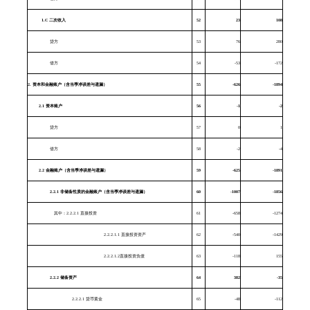
1.C
二次收入
52
23
108
贷方
53
76
280
借方
54
-53
-172
2.
资本和金融账户（含当季净误差与遗漏）
55
-626
-1894
2.1
资本账户
56
-1
-2
贷方
57
0
1
借方
58
-2
-4
2.2
金融账户（含当季净误差与遗漏）
59
-625
-1891
2.2.1
非储备性质的金融账户（含当季净误差与遗漏）
60
-1007
-1856
其中：
2.2.2.1
直接投资
61
-658
-1274
2.2.2.1.1 直接投资资产
62
-540
-1429
2.2.2.1.2直接投资负债
63
-118
155
2.2.2
储备资产
64
382
-35
2.2.2.1 货币黄金
65
-48
-112