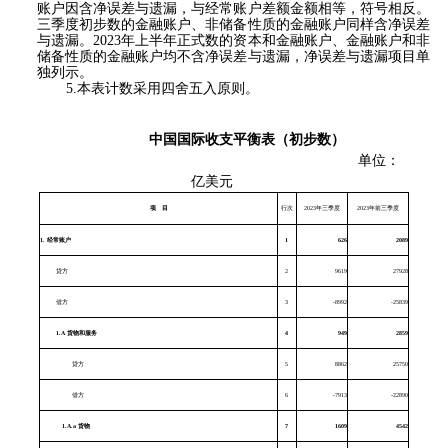
账户因含净误差与遗漏，与经常账户差额金额相等，符号相反。
三季度初步数的金融账户、非储备性质的金融账户同样含净误差
与遗漏。2023年上半年正式数的资本和金融账户、金融账户和非
储备性质的金融账户均不含净误差与遗漏，净误差与遗漏项目单
独列示。
5.本表计数采用四舍五入原则。
中国国际收支平衡表（初步数）
单位：
亿美元
项
目
行次
2023年三季度
2023年前三季度
1.
经常账户
1
626
2089
贷方
2
9619
27928
借方
3
-8992
-25839
1.A
货物和服务
4
949
2859
贷方
5
8862
25750
借方
6
-7913
-22890
1.A.a
货物
7
1609
4542