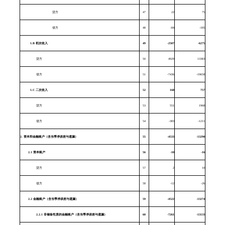
贷方
47
22
75
借方
48
-84
-185
1.B
初次收入
49
-2507
-6275
贷方
50
4929
13383
借方
51
-7436
-19658
1.C
二次收入
52
168
757
贷方
53
551
1968
借方
54
-383
-1211
2.
资本和金融账户（含当季净误差与遗漏）
55
-4533
-13290
2.1
资本账户
56
-10
-16
贷方
57
2
10
借方
58
-12
-26
2.2
金融账户（含当季净误差与遗漏）
59
-4522
-13274
2.2.1
非储备性质的金融账户（含当季净误差与遗漏）
60
-7261
-13133