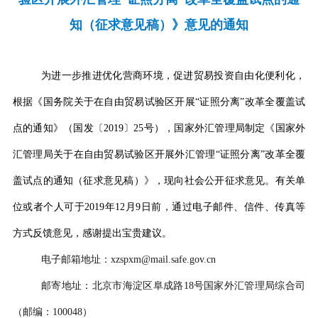
知（征求意见稿）》意见的通知
为进一步推进优化营商环境，促进贸易投资自由化便利化，
根据《国务院关于在自由贸易试验区开展
“
证照分离
”
改革全覆盖试
点的通知》（国发〔
2019
〕
25
号），国家外汇管理局制定《国家外
汇管理局关于在自由贸易试验区开展外汇管理
“
证照分离
”
改革全覆
盖试点的通知（征求意见稿）》，现向社会公开征求意见。有关单
位或者个人可于
2019
年
12
月
9
日前，通过电子邮件、信件、传真等
方式反馈意见，感谢提出宝贵建议。
电子邮箱地址：
xzspxm@mail.safe.gov.cn
邮寄地址：北京市海淀区阜成路
18
号国家外汇管理局综合司
（邮编：
100048
）