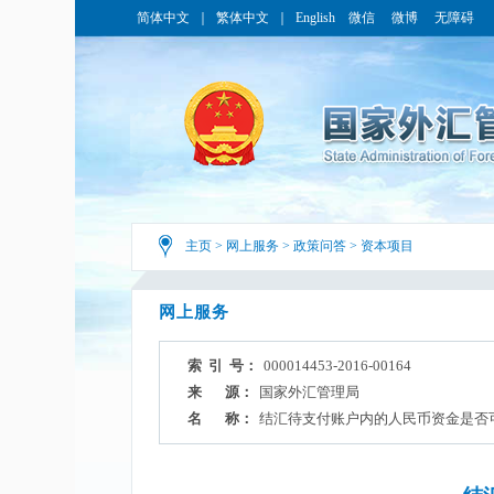
简体中文
｜
繁体中文
｜
English
微信
微博
无障碍
主页
>
网上服务
>
政策问答
>
资本项目
网上服务
索 引 号：
000014453-2016-00164
来 源：
国家外汇管理局
名 称：
结汇待支付账户内的人民币资金是否