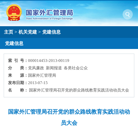
主页
>
机关党建
>
党建信息
党建信息
索 引 号：
000014453-2013-00119
分 类：
党风廉政 新闻报道 各类社会公众
来 源：
国家外汇管理局
发布日期：
2013-07-15
名 称：
国家外汇管理局召开党的群众路线教育实践活动动员大会
国家外汇管理局召开党的群众路线教育实践活动动
员大会