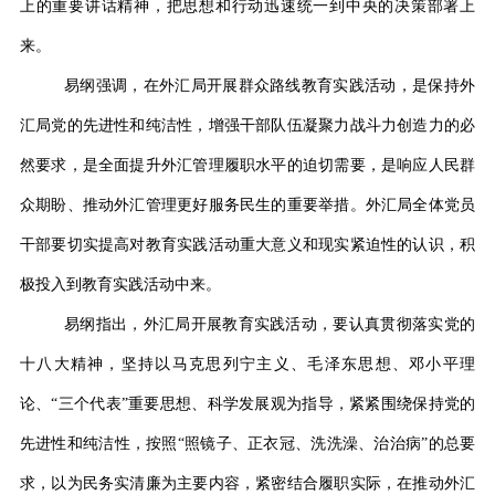
上的重要讲话精神，把思想和行动迅速统一到中央的决策部署上
来。
易纲强调，在外汇局开展群众路线教育实践活动，是保持外
汇局党的先进性和纯洁性，增强干部队伍凝聚力战斗力创造力的必
然要求，是全面提升外汇管理履职水平的迫切需要，是响应人民群
众期盼、推动外汇管理更好服务民生的重要举措。外汇局全体党员
干部要切实提高对教育实践活动重大意义和现实紧迫性的认识，积
极投入到教育实践活动中来。
易纲指出，外汇局开展教育实践活动，要认真贯彻落实党的
十八大精神，坚持以马克思列宁主义、毛泽东思想、邓小平理
论、“三个代表”重要思想、科学发展观为指导，紧紧围绕保持党的
先进性和纯洁性，按照“照镜子、正衣冠、洗洗澡、治治病”的总要
求，以为民务实清廉为主要内容，紧密结合履职实际，在推动外汇