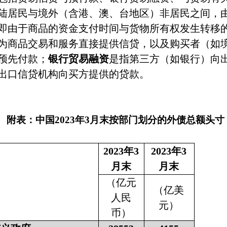
陆居民与境外（含港、澳、台地区）非居民之间，
即由于商品的资金支付时间与货物所有权发生转移
为商品交易和服务直接提供信贷，以及购买者（如
预先付款；
银行贸易融资
是指第三方（如银行）向
出口信贷机构向买方提供的贷款。
附表：中国
2023
年
3
月末按部门划分的外债总额头寸
2023
年
3
2023
年
3
月末
月末
（亿元
（亿美
人民
元）
币）