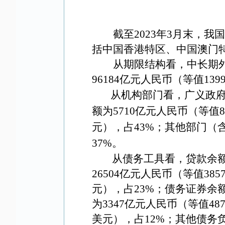
截至
2023
年
3
月末，我
括中国香港特区、中国澳门
从期限结构看，中长期
96184
亿元人民币（等值
139
从机构部门看，广义政
额为
5710
亿元人民币（等值
8
元），占
43%
；其他部门（
37%
。
从债务工具看，贷款余
26504
亿元人民币（等值
385
元），占
23%
；债务证券余
为
3347
亿元人民币（等值
48
美元），占
12%
；其他债务