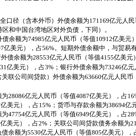
国全口径（含本外币）外债余额为
171169
亿元人民
特区和中国台湾地区对外负债，下同）。
外债余额为
74985
亿元人民币（等值
10912
亿美元
97
亿美元），占
56%
。短期外债余额中，与贸易
府外债余额为
28553
亿元人民币（等值
4155
亿美元
31
亿美元），占
3%
；银行外债余额为
73246
亿元
含关联公司间贷款）外债余额为
63660
亿元人民币
额为
28086
亿元人民币（等值
4087
亿美元），占
16
7
亿美元），占
15%
；
货币与存款余额为
38694
亿
额为
47754
亿元人民币（等值
6949
亿美元），占
28
7
亿美元），占
2%
；关联公司间贷款债务余额为
2
负债余额为
5530
亿元人民币（等值
805
亿美元），