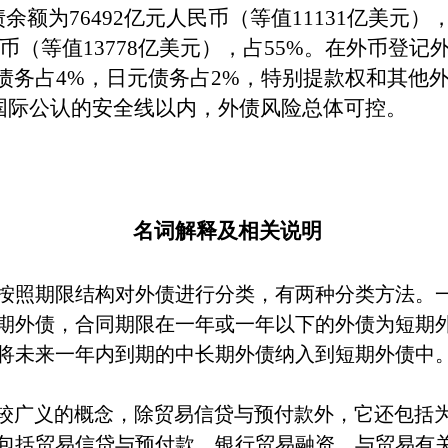
债余额为
76492
亿元人民币（等值
11131
亿美元）
币（等值
13778
亿美元），占
55%
。在外币登记
债务占
4%
，日元债务占
2%
，特别提款权和其他
国际公认的安全线以内，外债风险总体可控。
名词解释及相关说明
按照期限结构对外债进行分类，有两种分类方法。
期外债，合同期限在一年或一年以下的外债为短期
将未来一年内到期的中长期外债纳入到短期外债中
较广义的概念，除贸易信贷与预付款外，它还包括
包括贸易信贷与预付款、银行贸易融资、与贸易有