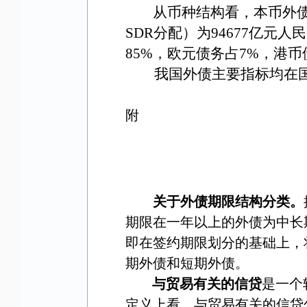
从币种结构看，本币外
SDR
分配）为
94677
亿元人民
85%
，欧元债务占
7%
，港币
我国外债主要指标均在
附
关于外债期限结构分类。
期限在一年以上的外债为中长
即在签约期限划分的基础上，
期外债和短期外债。
与贸易有关的信贷
是一个
定义上看，与贸易有关的信贷