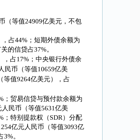
币（等值
24909
亿美元，不包
），占
44%
；短期外债余额为
有关的信贷占
37%
。
），占
17%
；中央银行外债余
人民币（等值
10659
亿美
（等值
9264
亿美元），占
%
；
贸易信贷与预付款余额为
元人民币（等值
5631
亿美
%
；
特别提款权（
SDR
）分配
1254
亿元人民币（等值
3093
亿
占
3%
。