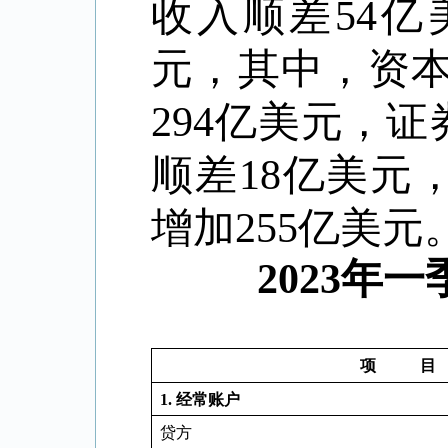
收入顺差
54
亿
元，其中，资
294
亿美元，证
顺差
18
亿美元
增加
255
亿美元
2023
年一
项
目
1.
经常账户
贷方