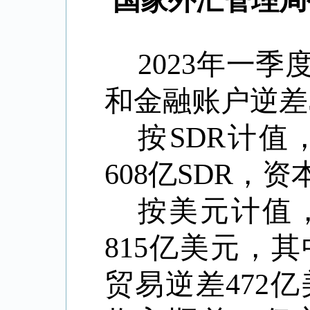
国家外汇管理局
2023
年一季
和金融账户逆差
按
SDR
计值
608
亿
SDR
，资
按美元计值
815
亿美元，其
贸易逆差
472
亿