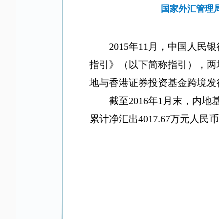
国家外汇管理局
2015
年
11
月，中国人民银
指引》（以下简称指引），两
地与香港证券投资基金跨境发
截至
2016
年
1
月末，内地
累计净汇出
4017.67
万元人民币