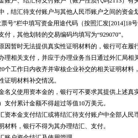
金账户、结汇待支付账户（账户性质代码
2113
）有
中，结汇待支付账户与其他人民币账户之间的资金
发票号
”
栏中填写资金用途代码（按照汇发
[2014]18
号
支付，其他划转的交易编码均填写为
“929070”
。
原因暂时无法提供真实性证明材料的，银行可在履
办理相关支付，并应于办理业务当日通过外汇局相
20
个工作日内收齐并审核企业补交的相关证明材料
性证明材料补交情况。
金名义使用资本金的，银行可不要求其提供上述真
）支付累计金额不得超过等值
10
万美元。
汇资本金支付结汇或将结汇待支付账户中全部人民
明材料，银行不得为其办理结汇、支付。
汇账户资金结汇及使用管理