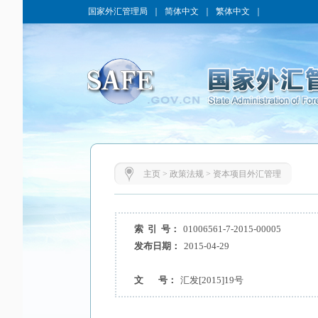
国家外汇管理局
｜
简体中文
｜
繁体中文
｜
主页
>
政策法规
>
资本项目外汇管理
索 引 号：
01006561-7-2015-00005
发布日期：
2015-04-29
文 号：
汇发[2015]19号