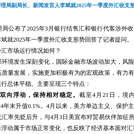
理局副局长、新闻发言人李斌就2025年一季度外汇收支
理局公布了
2025
年
3
月银行结售汇和银行代客涉外收
李斌就
2025
年一季度外汇收支形势回答了记者提问。
外汇市场运行情况如何？
部环境发生深刻变化，国际金融市场波动加大，风
高质量发展，实施更加积极有为的宏观政策，有力
运行总体平稳。主要呈现三个特点：
率双向浮动，保持相对稳定。
截至
4
月
21
日，境
24
年末升值
0.1%
。
4
月以来，美方单边主义、保护
元汇率先贬后升，与
4
月
3
日美宣布对贸易伙伴加征
向浮动属于市场正常变化，也反映了经济基本面对汇