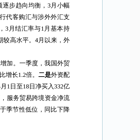
额逐步趋向均衡，
3
月小幅
行代客购汇与涉外外汇支
，
3
月结汇率与
1
月基本持
期较高水平。
4
月以来，外
快增加。一季度，我国外贸
比增长
1.2
倍。
二是
外资配
4
月
1
日至
18
日净买入
332
亿
度，服务贸易跨境资金净流
于季节性低位，同比下降