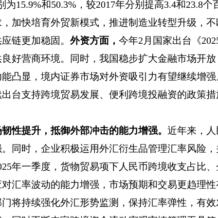
别为
15.9%
和
50.3%
，较
2017
年分别提高
3.4
和
23.8
个
求，加快培育外贸新模式，推进制造业转型升级，不
供应链更加稳固。
外资方面，
今年
2
月国家出台《
202
供良好营商环境。同时，我国稳步扩大金融市场开放
功能凸显，境内证券市场对外资吸引力有望继续增强
续出台支持跨境贸易发展、便利跨境投融资的政策措
场韧性提升，抵御外部冲击的能力增强。
近年来，人
强。同时，企业积极运用外汇衍生品管理汇率风险，
025
年一季度，货物贸易项下人民币跨境收支占比、
应对汇率波动的能力增强，市场预期和交易更趋理性
部门将持续强化外汇形势监测，保持汇率弹性，有效