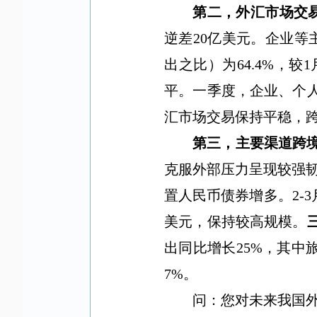
第二，外汇市场交
逆差
20
亿美元。企业等
出之比）为
64.4%
，较
1
平。一季度，企业、个
汇市场交易保持平稳，
第三，主要渠道跨
克服外部压力呈现较强
置人民币债券增多。
2-3
美元，保持较高规模。
出同比增长
25%
，其中
7%
。
问：您对未来我国