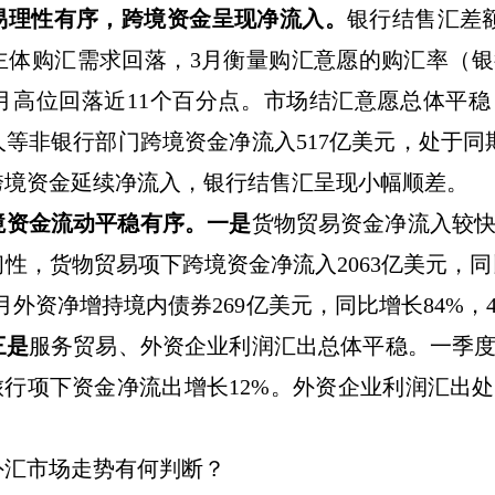
易理性有序，跨境资金呈现净流入。
银行结售汇差
主体购汇需求回落，
3
月衡量购汇意愿的购汇率（银
月高位回落近
11
个百分点。市场结汇意愿总体平稳
人等非银行部门跨境资金净流入
517
亿美元，处于同
跨境资金延续净流入，银行结售汇呈现小幅顺差。
境资金流动平稳有序。
一是
货物贸易资金净流入较
韧性，货物贸易项下跨境资金净流入
2063
亿美元，同
月外资净增持境内债券
269
亿美元，同比增长
84%
，
三是
服务贸易、外资企业利润汇出总体平稳。一季
旅行项下资金净流出增长
12%
。外资企业利润汇出处
外汇市场走势有何判断？