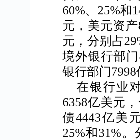
60%
、
25%
和
1
元，美元资产
元，分别占
29
境外银行部门
银行部门
7998
在银行业
6358
亿美元，
债
4443
亿美
25%
和
31%
。