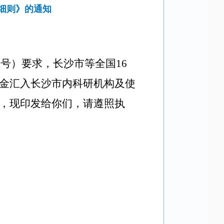
细则》的通知
6号）
要求
，长沙市等全国
16
金汇入
长沙市内
科研机构及使
，现
印发给你们，请遵照执