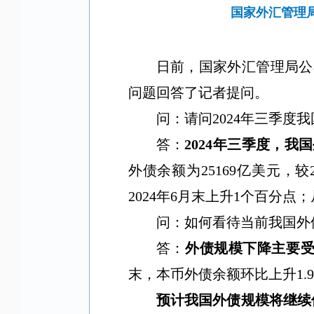
国家外汇管理局
日前，国家外汇管理局公
问题回答了记者提问。
问：请问
2024
年三季度我
答：
2024
年三季度，我国
外债余额为
25169
亿美元，较
2024
年
6
月末上升
1
个百分点；
问：如何看待当前我国外
答：
外债规模下降主要
末，本币外债余额环比上升
1.
预计我国外债规模将继续