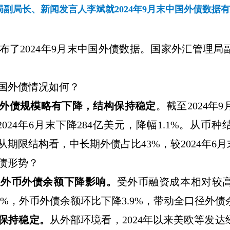
副局长、新闻发言人李斌就2024年9月末中国外债数据
布了
2024
年
9
月末中国外债数据。
国家外汇管理局
国外债情况如何？
外债规模略有下降，结构保持稳定
。截至
2024
年
9
2024
年
6
月末下降
284
亿美元，降幅
1.1%
。从币种
从期限结构看，中长期外债占比
43%
，较
2024
年
6
月
债形势？
受外币外债余额下降影响。
受外币融资成本相对较
9%
，
外币外债余额环比下降
3.9%
，
带动全口径外债
保持稳定。
从外部环境看，
2024
年以来
美欧等发达