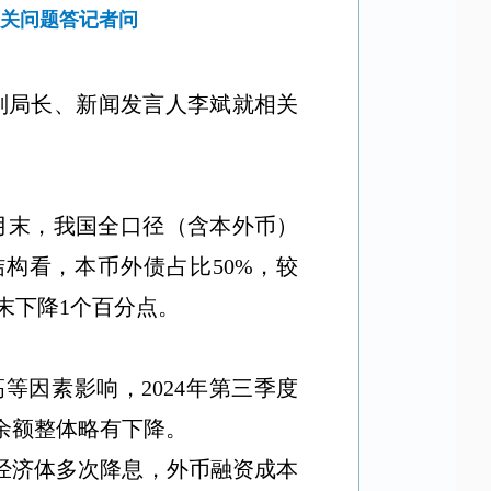
有关问题答记者问
副局长、新闻发言人李斌
就相关
月末，我国全口径（含本外币）
结构看，本币外债占比
50%
，较
末下降
1
个百分点。
高等因素影响，
2024
年第三季度
余额整体略有下降。
经济体多次降息
，外币融资成本