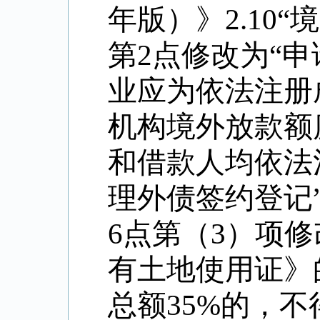
年版）》
2.10
“
境
第
2
点修改为
“
申
业应为依法注册
机构境外放款额
和借款人均依法
理外债签约登记
6
点第（
3
）项修
有土地使用证》
总额
35%
的，不