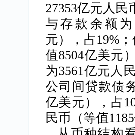
27353
亿元人民
与存款余额为
元），占
19%
；
值
8504
亿美元
为
3561
亿元人
公司间贷款债
亿美元），占
1
民币（等值
1185
从币种结构