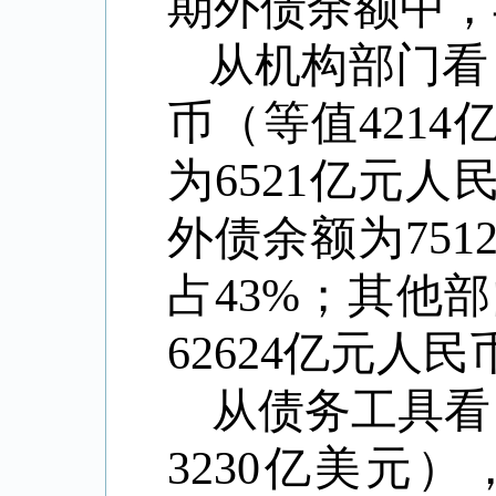
期外债余额中，
从机构部门看
币（等值
4214
为
6521
亿元人
外债余额为
751
占
43%
；其他部
62624
亿元人民
从债务工具看
3230
亿美元）