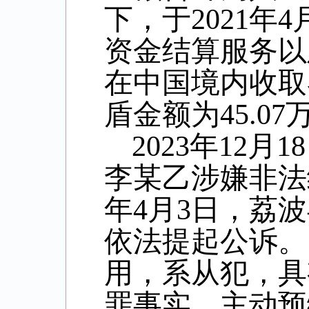
下，于
2021
年
4
资金结算服务以
在中国境内收取
盾金额为
45.07
2023
年
12
月
18
李某乙涉嫌非法
年
4
月
3
日，荔波
依法提起公诉。
用，系从犯，具
罪事实，主动预