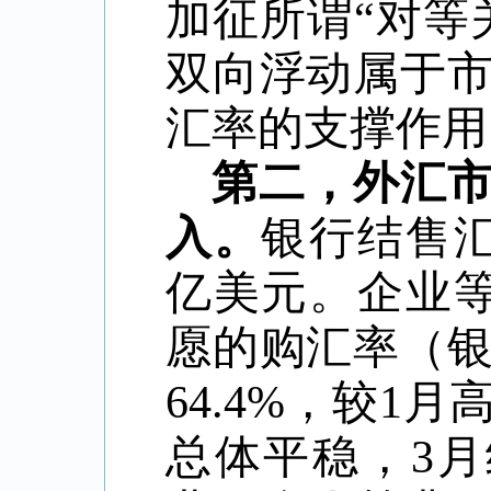
加征所谓“对等
双向浮动属于
汇率的支撑作用
第二，外汇
入。
银行结售
亿美元。企业
愿的购汇率（
64.4%
，较
1
月
总体平稳，
3
月