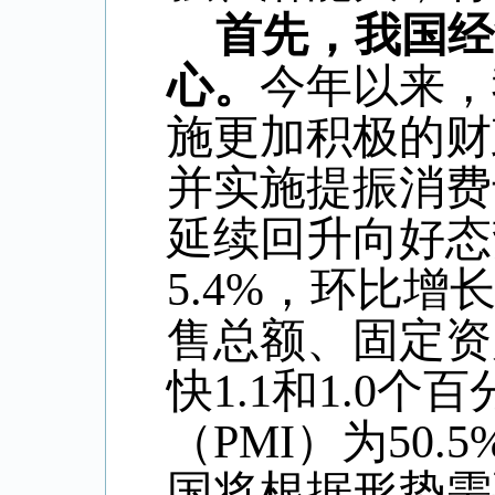
首先，我国经
心。
今年以来，
施更加积极的财
并实施提振消费
延续回升向好态
5.4%
，环比增
售总额、固定资
快
1.1
和
1.0
个百
（
PMI
）为
50.5
国将根据形势需