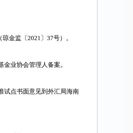
（
琼金监
〔20
21
〕
37
号）。
基金业协会管理人备案。
准试点书面意见到
外汇局海南