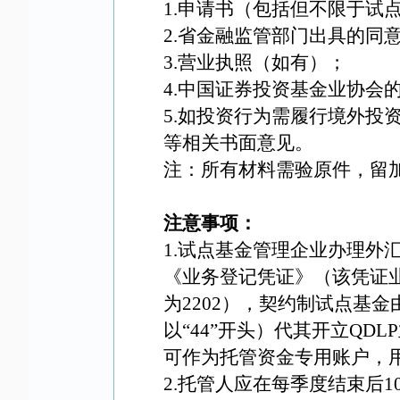
1.
申请书（包括但不限于试
2.
省金融监管部门出具的同
3.
营业执照（如有）；
4.
中国证券投资基金业协会
5.
如投资行为需履行境外投
等相关书面意见。
注：所有材料
需验原件，留
注意事项：
1.
试点基金管理企业办理外
《业务登记凭证》（该凭证业
为2202），契约制试点基
以“44”开头）代其开立QD
可作为托管资金专用账户，
2.
托管人应在每季度结束后1