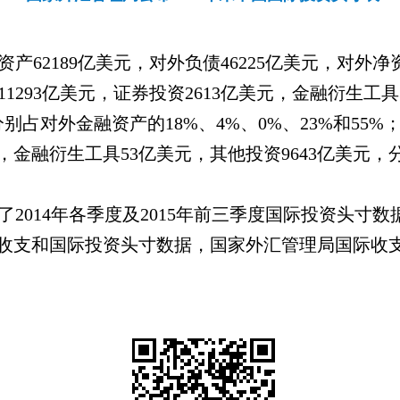
资产
62189
亿美元，对外负债
46225
亿美元，对外净
11293
亿美元，证券投资
2613
亿美元，金融衍生工具
分别占对外金融资产的
18%
、
4%
、
0%
、
23%
和
55%
，金融衍生工具
53
亿美元，其他投资
9643
亿美元，
了
2014
年各季度及
2015
年前三季度国际投资头寸数
收支和国际投资头寸数据，国家外汇管理局国际收