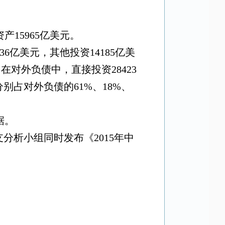
资产
15965
亿美元。
36
亿美元，其他投资
14185
亿美
；在对外负债中，直接投资
28423
分别占对外负债的
61%
、
18%
、
据。
支分析小组同时发布《
2015
年中