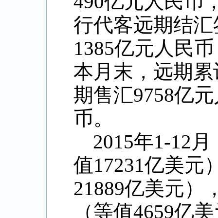
490
亿元人民币
行代客远期结汇
1385
亿元人民币
本月末，远期累
期售汇
9758
亿元
币。
2015
年
1-12
月
值
17231
亿美元
21889
亿美元）
（等值
4659
亿美