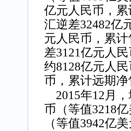
亿元人民币，累
汇逆差
32482
亿
元人民币，累计
差
3121
亿元人民
约
8128
亿元人民
币，累计远期净
2015
年
12
月，
币（等值
3218
亿
（等值
3942
亿美