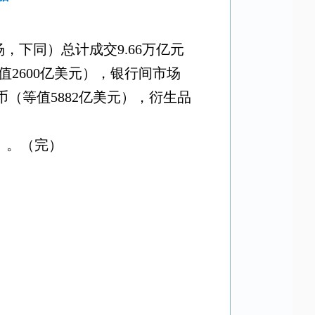
场，下同）总计成交
9.66
万亿元
值
2600
亿美元），银行间市场
币（等值
5882
亿美元），衍生品
）。（完）