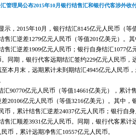
汇管理局公布2015年10月银行结售汇和银行代客涉外收
显示，
2015
年
10
月，银行结汇
8145
亿元人民币（等
结售汇逆差
1279
亿元人民币（等值
201
亿美元）。其
结售汇逆差
1909
亿元人民币；银行自身结汇
1077
亿
币。同期，银行代客远期结汇签约
229
亿元人民币，
截至本月末，远期累计未到期结汇
4945
亿元人民币，
。
结汇
90770
亿元人民币（等值
14661
亿美元），累计
逆差
20106
亿元人民币（等值
3216
亿美元）。其中，
民币，累计结售汇逆差
24037
亿元人民币；银行自身
结售汇顺差
3931
亿元人民币。同期，银行代客累计
人民币，累计远期净售汇
10557
亿元人民币。