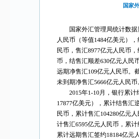
国家外
国家外汇管理局统计数据
人民币（等值
1484
亿美元），
民币，售汇
8977
亿元人民币，
币，结售汇顺差
630
亿元人民
远期净售汇
109
亿元人民币。
未到期净售汇
5666
亿元人民币
2015
年
1-10
月，银行累计
17877
亿美元），累计结售汇
民币，累计售汇
104280
亿元人
计售汇
6595
亿元人民币，累计
累计远期售汇签约
18184
亿元