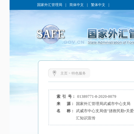
国家外汇管理局
｜
简体中文
｜
繁体中文
｜
主页
>
特色服务
索 引 号：
01389771-8-2020-0079
来 源：
国家外汇管理局武威市中心支局
名 称：
武威市中心支局借“拯救民勤•关
汇知识宣传