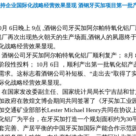
持企业国际化战略经营效果显现 酒钢牙买加项目第一批
0
月
6
日晚上
9
点
,
酒钢公司牙买加阿尔帕特氧化铝厂
铝厂再次出现热火朝天的生产场面
,
酒钢人的夙愿终
化战略经营效果显现。
，酒钢公司牙买加阿尔帕特氧化铝厂顺利复产；
8
月
阶段性投料；
10
月
6
日
，顺利产出第一批氧化铝产
需求。这标志着酒钢公司补短板、“走出去”取得了
际化战略经营效果显现。
，在国家发改委副主任、国家统计局局长宁吉喆和甘
加政府在敦煌文博会期间共同签署了《牙买加工业
加交通矿业部部长
Lester Michael Henry
共同在协议
化铝厂为平台，在牙买加打造一个规划面积约为
30
套完善、产居平衡的中国牙买加国际产能合作示范