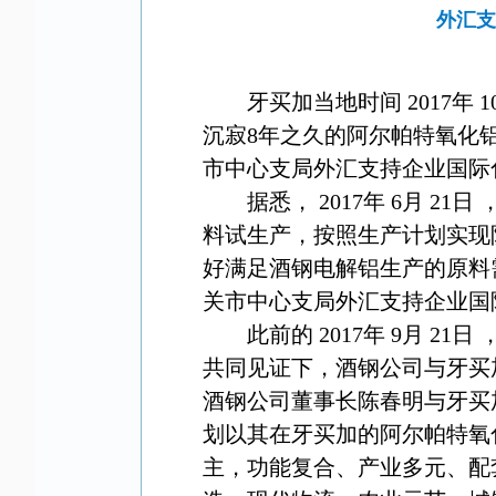
外汇支
牙买加当地时间
2017
年
1
沉寂
8
年之久的阿尔帕特氧化
市中心支局外汇支持企业国际
据悉，
2017
年
6
月
21
日
料试生产，按照生产计划实现
好满足酒钢电解铝生产的原料
关市中心支局外汇支持企业国
此前的
2017
年
9
月
21
日
共同见证下，酒钢公司与牙买
酒钢公司董事长陈春明与牙买
划以其在牙买加的阿尔帕特氧
主，功能复合、产业多元、配