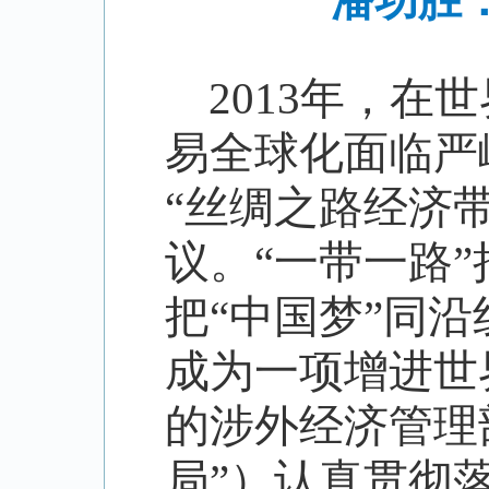
潘功胜
2013
年，在世
易全球化面临严
“
丝绸之路经济
议。
“
一带一路
”
把
“
中国梦
”
同沿
成为一项增进世
的涉外经济管理
局
”
）认真贯彻