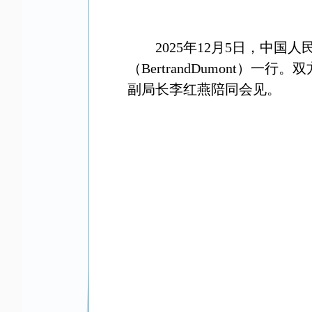
2025
年
12
月
5
日，中国人
（
BertrandDumont
）一行。双
副局长李红燕陪同会见。