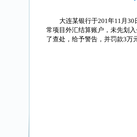
大连某银行于
201
年
11
月
30
常项目外汇结算账户，未先划入
了查处
，给予警告，并罚款
3
万